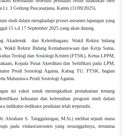
ikasi kelemahan sebelum penilaian resmi dilakukan oleh
ula Lt. 3 Gedung Pascasarjana, Kamis (11/09/2025).
gram studi dalam menghadapi proses asesmen lapangan yang
anggal 15 s.d 17 September 2025 yang akan datang.
dang Akademik dan Kelembagaan, Wakil Rektor bidang
n, Wakil Rektor Bidang Kemahasiswaan dan Kerja Sama,
ltas Teologi dan Sosiologi Kristen (FTSK), Ketua LPPM,
kaan, Kepala Pusat Akreditasi dan Sertifikasi pada LPM,
inator Prodi Sosiologi Agama, Kabag TU. FTSK, bagian
rta Mahasiswa Prodi Sosiologi Agama.
angan ini yakni untuk meningkatkan pemahaman tentang
gidentifikasi kekuatan dan kelemahan program studi dalam
 indikator-indikator penilaian telah terpenuhi.
(Dr. Abraham S. Tanggulungan, M.Si.) melihat sejauh mana
uju pada visitasi/asesmen yang sesungguhnya, terutama