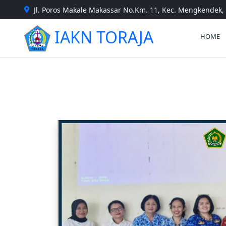
Jl. Poros Makale Makassar No.Km. 11, Kec. Mengkendek, 
IAKN TORAJA
HOME