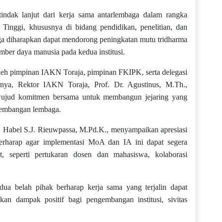
ndak lanjut dari kerja sama antarlembaga dalam rangka
inggi, khususnya di bidang pendidikan, penelitian, dan
ga diharapkan dapat mendorong peningkatan mutu tridharma
mber daya manusia pada kedua institusi.
leh pimpinan IAKN Toraja, pimpinan FKIPK, serta delegasi
a, Rektor IAKN Toraja, Prof. Dr. Agustinus, M.Th.,
wujud komitmen bersama untuk membangun jejaring yang
gembangan lembaga.
 Habel S.J. Rieuwpassa, M.Pd.K., menyampaikan apresiasi
erharap agar implementasi MoA dan IA ini dapat segera
et, seperti pertukaran dosen dan mahasiswa, kolaborasi
ua belah pihak berharap kerja sama yang terjalin dapat
an dampak positif bagi pengembangan institusi, sivitas