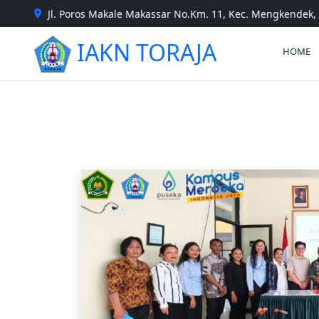
Jl. Poros Makale Makassar No.Km. 11, Kec. Mengkendek, 
IAKN TORAJA
HOME