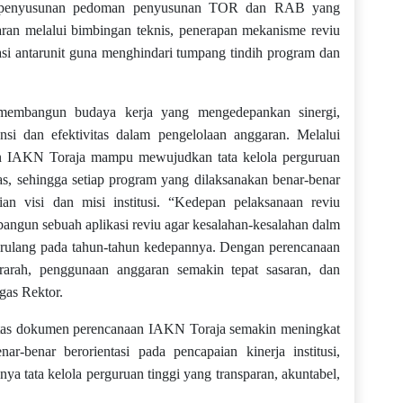
an penyusunan pedoman penyusunan TOR dan RAB yang
aran melalui bimbingan teknis, penerapan mekanisme reviu
inasi antarunit guna menghindari tumpang tindih program dan
 membangun budaya kerja yang mengedepankan sinergi,
iensi dan efektivitas dalam pengelolaan anggaran. Melalui
kan IAKN Toraja mampu mewujudkan tata kelola perguruan
itas, sehingga setiap program yang dilaksanakan benar-benar
an visi dan misi institusi. “Kedepan pelaksanaan reviu
angun sebuah aplikasi reviu agar kesalahan-kesalahan dalm
erulang pada tahun-tahun kedepannya. Dengan perencanaan
rarah, penggunaan anggaran semakin tepat sasaran, dan
egas Rektor.
alitas dokumen perencanaan IAKN Toraja semakin meningkat
r-benar berorientasi pada pencapaian kinerja institusi,
ya tata kelola perguruan tinggi yang transparan, akuntabel,