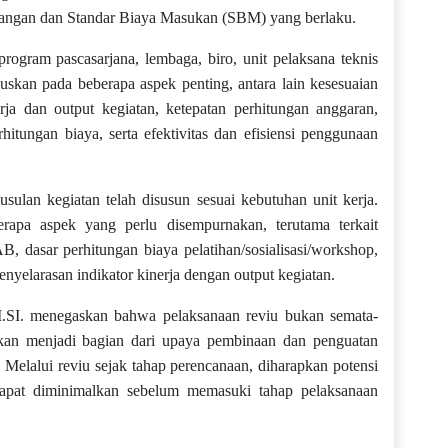
dangan dan Standar Biaya Masukan (SBM) yang berlaku.
ogram pascasarjana, lembaga, biro, unit pelaksana teknis
kuskan pada beberapa aspek penting, antara lain kesesuaian
ja dan output kegiatan, ketepatan perhitungan anggaran,
tungan biaya, serta efektivitas dan efisiensi penggunaan
ulan kegiatan telah disusun sesuai kebutuhan unit kerja.
pa aspek yang perlu disempurnakan, terutama terkait
 dasar perhitungan biaya pelatihan/sosialisasi/workshop,
enyelarasan indikator kinerja dengan output kegiatan.
M.SI. menegaskan bahwa pelaksanaan reviu bukan semata-
kan menjadi bagian dari upaya pembinaan dan penguatan
i. Melalui reviu sejak tahap perencanaan, diharapkan potensi
dapat diminimalkan sebelum memasuki tahap pelaksanaan