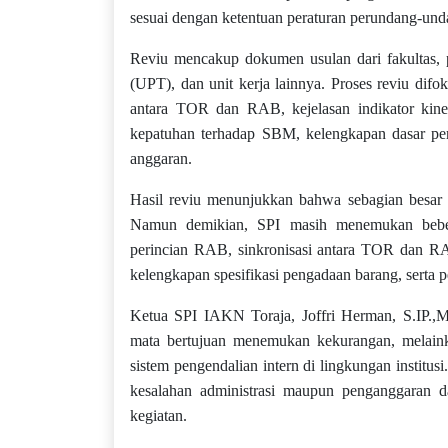
sesuai dengan ketentuan peraturan perundang-un
Reviu mencakup dokumen usulan dari fakultas, pr
(UPT), dan unit kerja lainnya. Proses reviu difo
antara TOR dan RAB, kejelasan indikator kiner
kepatuhan terhadap SBM, kelengkapan dasar perhi
anggaran.
Hasil reviu menunjukkan bahwa sebagian besar us
Namun demikian, SPI masih menemukan bebera
perincian RAB, sinkronisasi antara TOR dan RAB,
kelengkapan spesifikasi pengadaan barang, serta p
Ketua SPI IAKN Toraja, Joffri Herman, S.IP.,
mata bertujuan menemukan kekurangan, melain
sistem pengendalian intern di lingkungan institus
kesalahan administrasi maupun penganggaran 
kegiatan.