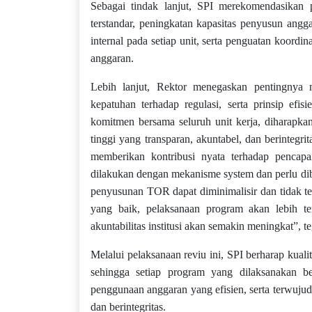
Sebagai tindak lanjut, SPI merekomendasik
terstandar, peningkatan kapasitas penyusun angg
internal pada setiap unit, serta penguatan koord
anggaran.
Lebih lanjut, Rektor menegaskan pentingnya
kepatuhan terhadap regulasi, serta prinsip efis
komitmen bersama seluruh unit kerja, diharap
tinggi yang transparan, akuntabel, dan berintegr
memberikan kontribusi nyata terhadap pencapai
dilakukan dengan mekanisme system dan perlu dib
penyusunan TOR dapat diminimalisir dan tidak t
yang baik, pelaksanaan program akan lebih te
akuntabilitas institusi akan semakin meningkat”, t
Melalui pelaksanaan reviu ini, SPI berharap ku
sehingga setiap program yang dilaksanakan bena
penggunaan anggaran yang efisien, serta terwujudn
dan berintegritas.