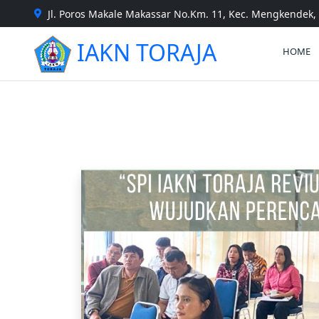
Jl. Poros Makale Makassar No.Km. 11, Kec. Mengkendek, 
IAKN TORAJA
HOME